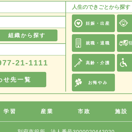
人生のできごとから探す
妊娠・出産
組織から探す
就職・退職
977-21-1111
高齢・介護
わせ先一覧
お悔やみ
学習
産業
市政
施設
別府市役所
法人番号3000020442020