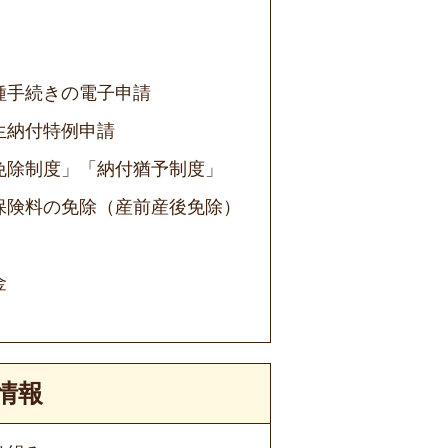
種手続きの電子申請
生納付特例申請
免除制度」「納付猶予制度」
保険料の免除（産前産後免除）
金
情報