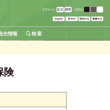
拡大
標準
文字サイズ
背景色
観光情報
検索
保険