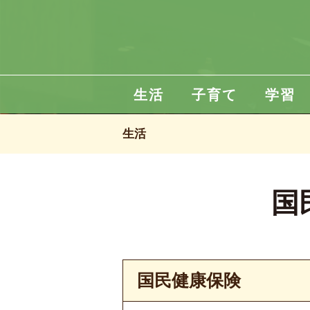
生活
子育て
学習
生活
国
国民健康保険