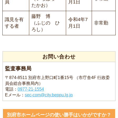
員
月1日
たかお）
藤野 博
識見を有
令和4年7
（ふじの ひ
非常勤
する者
月1日
ろし）
お問い合わせ
監査事務局
〒874-8511 別府市上野口町1番15号 （市庁舎4F 行政委
員会総合事務局内）
電話：
0977-21-1554
Eメール：
sec-com@city.beppu.lg.jp
別府市ホームページの使い勝手はいかがですか？