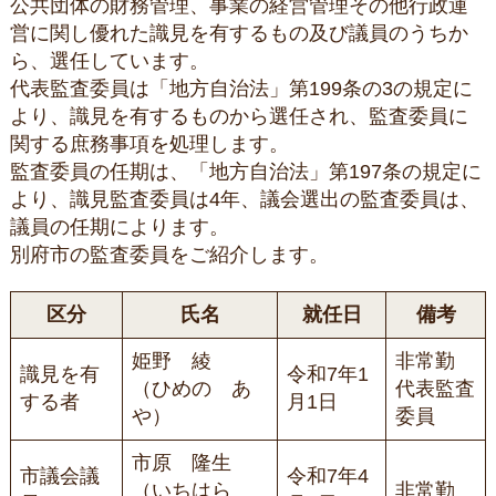
公共団体の財務管理、事業の経営管理その他行政運
営に関し優れた識見を有するもの及び議員のうちか
ら、選任しています。
代表監査委員は「地方自治法」第199条の3の規定に
より、識見を有するものから選任され、監査委員に
関する庶務事項を処理します。
監査委員の任期は、「地方自治法」第197条の規定に
より、識見監査委員は4年、議会選出の監査委員は、
議員の任期によります。
別府市の監査委員をご紹介します。
区分
氏名
就任日
備考
姫野 綾
非常勤
識見を有
令和7年1
（ひめの あ
代表監査
する者
月1日
や）
委員
市原 隆生
市議会議
令和7年4
（いちはら
非常勤