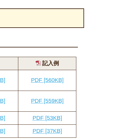
記入例
B]
PDF [560KB]
B]
PDF [559KB]
B]
PDF [53KB]
B]
PDF [37KB]