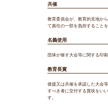
共催
教育委員会が、教育的見地か
て責任の一部を負担すること
名義使用
団体が催す大会等に関する印
教育長賞
後援又は共催を承認した大会
すべき者に交付する賞状をい
す。