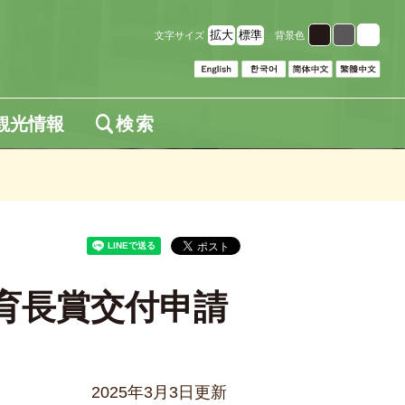
拡大
標準
文字サイズ
背景色
観光情報
検索
育長賞交付申請
2025年3月3日更新