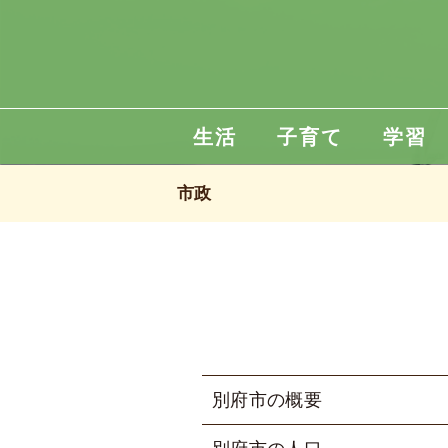
生活
子育て
学習
市政
別府市の概要