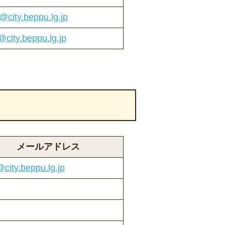
e@city.beppu.lg.jp
e@city.beppu.lg.jp
メールアドレス
@city.beppu.lg.jp