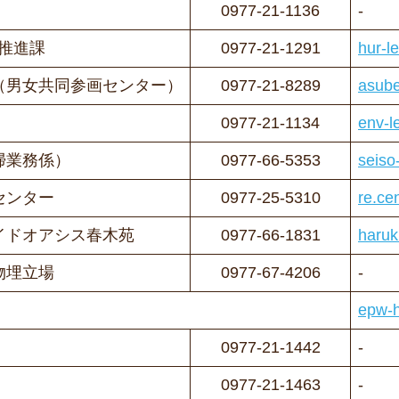
0977-21-1136
-
推進課
0977-21-1291
hur-l
（男女共同参画センター）
0977-21-8289
asube
0977-21-1134
env-l
掃業務係）
0977-66-5353
seiso
センター
0977-25-5310
re.ce
イドオアシス春木苑
0977-66-1831
haruk
物埋立場
0977-67-4206
-
epw-h
0977-21-1442
-
0977-21-1463
-