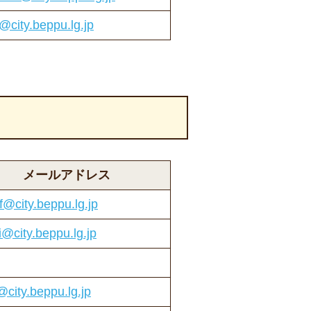
f@city.beppu.lg.jp
メールアドレス
f@city.beppu.lg.jp
i@city.beppu.lg.jp
f@city.beppu.lg.jp