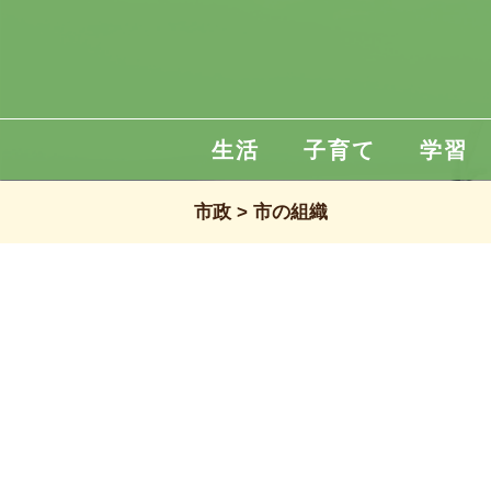
生活
子育て
学習
市政
市の組織