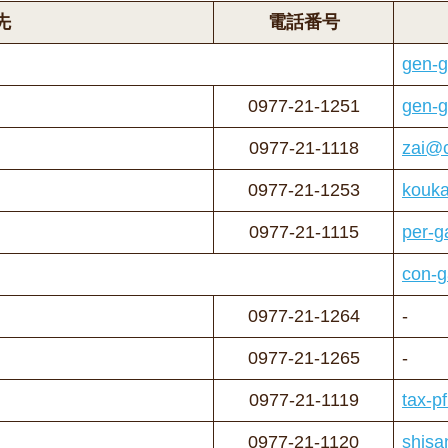
先
電話番号
gen-g
0977-21-1251
gen-g
0977-21-1118
zai@c
0977-21-1253
kouka
0977-21-1115
per-g
con-g
0977-21-1264
-
0977-21-1265
-
0977-21-1119
tax-p
0977-21-1120
shisa