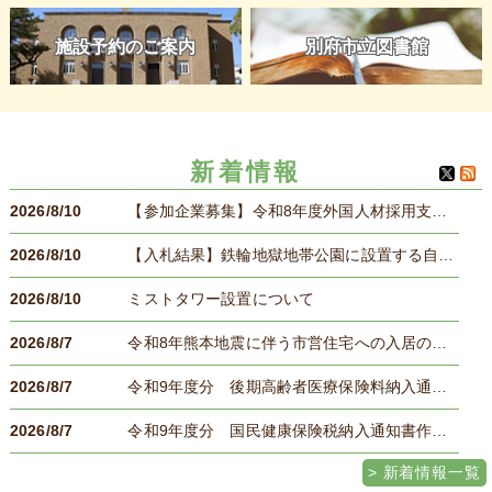
施設予約のご案内
別府市立図書館
新着情報
2026/8/10
【参加企業募集】令和8年度外国人材採用支援セミナー
2026/8/10
【入札結果】鉄輪地獄地帯公園に設置する自動販売機設置事業者公募
2026/8/10
ミストタワー設置について
2026/8/7
令和8年熊本地震に伴う市営住宅への入居のご案内
2026/8/7
令和9年度分 後期高齢者医療保険料納入通知書作成等業務委託
2026/8/7
令和9年度分 国民健康保険税納入通知書作成等業務委託
新着情報一覧