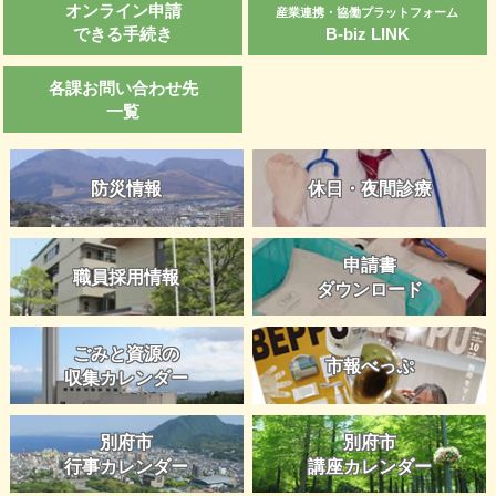
オンライン申請
産業連携・協働プラットフォーム
できる手続き
B-biz LINK
各課お問い合わせ先
一覧
防災情報
休日・夜間診療
申請書
職員採用情報
ダウンロード
ごみと資源の
市報べっぷ
収集カレンダー
別府市
別府市
行事カレンダー
講座カレンダー