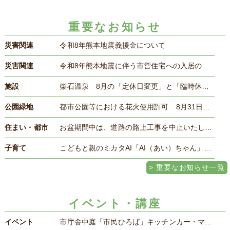
重要なお知らせ
災害関連
令和8年熊本地震義援金について
災害関連
令和8年熊本地震に伴う市営住宅への入居のご案内
施設
柴石温泉 8月の「定休日変更」と「臨時休館」
公園緑地
都市公園等における花火使用許可 8月31日（月曜日）まで
住まい・都市
お盆期間中は、道路の路上工事を中止いたします 8月7日22時～8月17日9時
子育て
こどもと親のミカタAI「AI（あい）ちゃん」実証実験
重要なお知らせ一覧
イベント・講座
イベント
市庁舎中庭「市民ひろば」キッチンカー・マルシェ・イベント情報