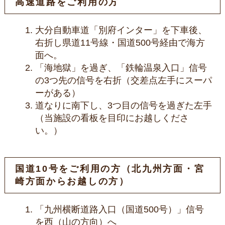
高速道路をご利用の方
大分自動車道「別府インター」を下車後、
右折し県道11号線・国道500号経由で海方
面へ。
「海地獄」を過ぎ、「鉄輪温泉入口」信号
の3つ先の信号を右折（交差点左手にスーパ
ーがある）
道なりに南下し、3つ目の信号を過ぎた左手
（当施設の看板を目印にお越しくださ
い。）
国道10号をご利用の方（北九州方面・宮
崎方面からお越しの方）
「九州横断道路入口（国道500号）」信号
を西（山の方向）へ