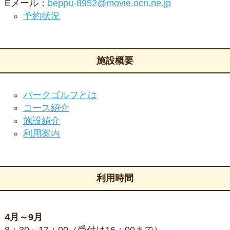
Eメール：
beppu-8952@movie.ocn.ne.jp
予約状況
施設概要
パークゴルフとは
コース紹介
施設紹介
利用案内
利用時間
4月～9月