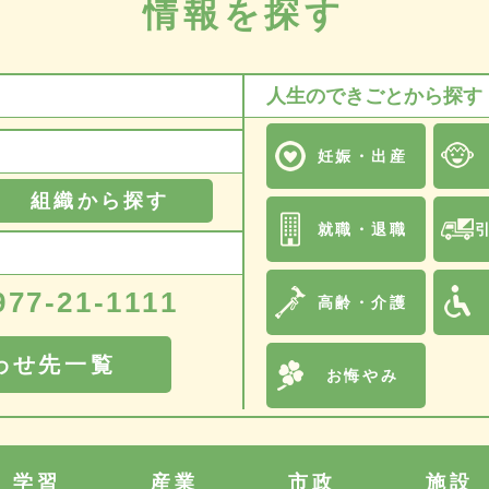
情報を探す
人生のできごとから探す
妊娠・出産
組織から探す
就職・退職
977-21-1111
高齢・介護
わせ先一覧
お悔やみ
学習
産業
市政
施設