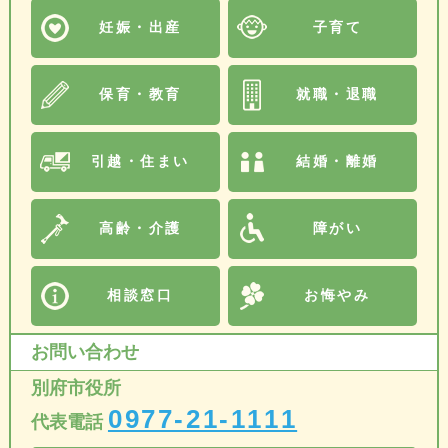
妊娠・出産
子育て
保育・教育
就職・退職
引越・住まい
結婚・離婚
高齢・介護
障がい
相談窓口
お悔やみ
お問い合わせ
別府市役所
0977-21-1111
代表電話