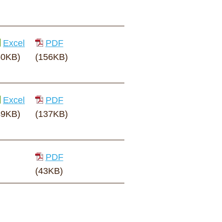
Excel
PDF
50KB)
(156KB)
Excel
PDF
49KB)
(137KB)
PDF
(43KB)