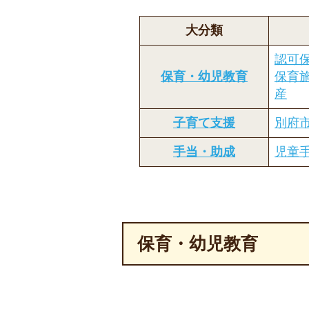
大分類
認可
保育・幼児教育
保育
産
子育て支援
別府
手当・助成
児童
保育・幼児教育