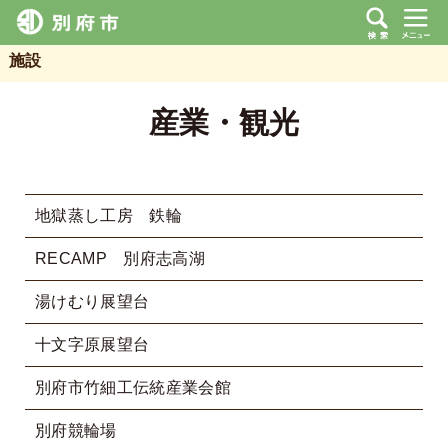
施設
産業・観光
地獄蒸し工房 鉄輪
RECAMP 別府志高湖
湯けむり展望台
十文字原展望台
別府市竹細工伝統産業会館
別府競輪場