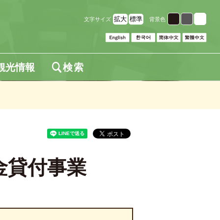
拡大
標準
文字サイズ
背景色
観光情報
検索
金貸付事業