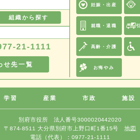
妊娠・出産
組織から探す
就職・退職
977-21-1111
高齢・介護
わせ先一覧
お悔やみ
学習
産業
市政
施設
別府市役所
法人番号3000020442020
〒874-8511
大分県別府市上野口町1番15号
地図
電話（代表）：
0977-21-1111