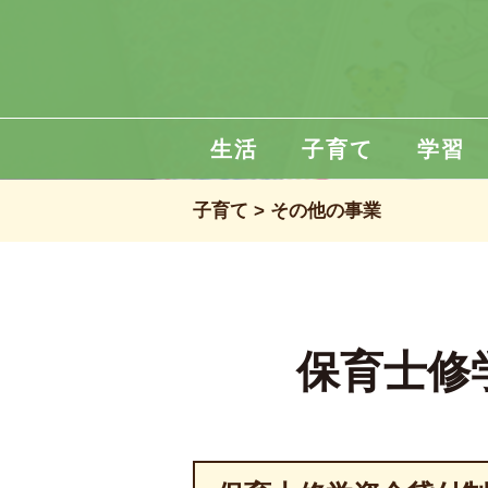
生活
子育て
学習
子育て
その他の事業
保育士修