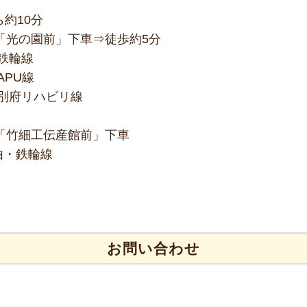
ら約10分
「光の園前」下車⇒徒歩約5分
鉄輪線
APU線
別府リハビリ線
「竹細工伝産館前」下車
由・鉄輪線
お問い合わせ