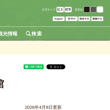
拡大
標準
文字サイズ
背景色
観光情報
検索
館
2026年4月8日更新