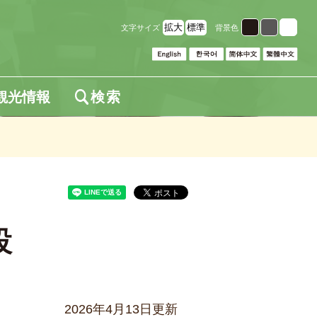
拡大
標準
文字サイズ
背景色
観光情報
検索
設
2026年4月13日更新