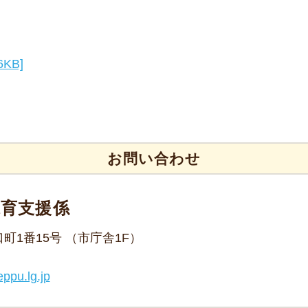
KB]
お問い合わせ
保育支援係
野口町1番15号 （市庁舎1F）
ppu.lg.jp