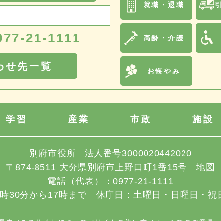
就職・退職
977-21-1111
高齢・介護
わせ先一覧
お悔やみ
学習
産業
市政
施設
別府市役所
法人番号3000020442020
〒874-8511
大分県別府市上野口町1番15号
地図
電話（代表）：
0977-21-1111
8時30分から17時まで
休庁日：土曜日・日曜日・祝