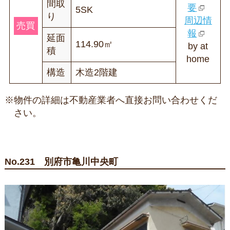
間取
要
5SK
り
周辺情
売買
報
延面
114.90㎡
by at
積
home
構造
木造2階建
※物件の詳細は不動産業者へ直接お問い合わせくだ
さい。
No.231 別府市亀川中央町