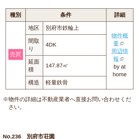
種別
条件
詳細
地区
別府市鉄輪上
物件概
間取
要
4DK
り
周辺情
売買
報
延面
147.87㎡
by at
積
home
構造
軽量鉄骨
※物件の詳細は不動産業者へ直接お問い合わせくだ
さい。
No.236 別府市荘園