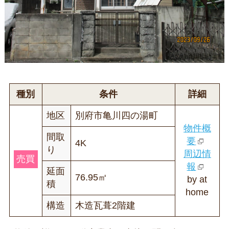
種別
条件
詳細
地区
別府市亀川四の湯町
物件概
間取
要
4K
り
周辺情
売買
報
延面
76.95㎡
by at
積
home
構造
木造瓦葺2階建