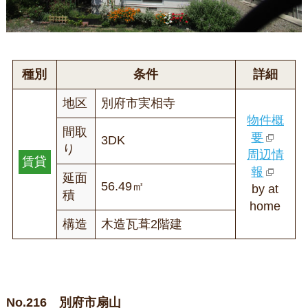
種別
条件
詳細
地区
別府市実相寺
物件概
間取
要
3DK
り
周辺情
賃貸
報
延面
56.49㎡
by at
積
home
構造
木造瓦葺2階建
No.216 別府市扇山