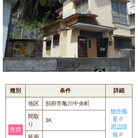
種別
条件
詳細
地区
別府市亀川中央町
物件概
間取
要
3K
り
周辺情
売買
報
延面