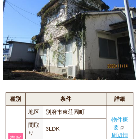
種別
条件
詳細
地区
別府市東荘園町
物件概
間取
要
3LDK
り
周辺情
売買