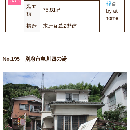
報
延面
75.81㎡
by at
積
home
構造
木造瓦葺2階建
No.195 別府市亀川四の湯