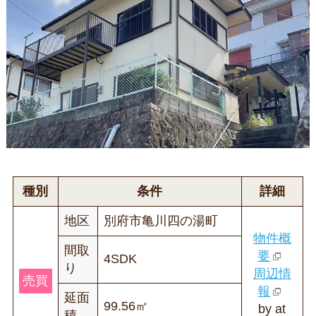
種別
条件
詳細
地区
別府市亀川四の湯町
物件概
間取
要
4SDK
り
周辺情
売買
報
延面
99.56㎡
by at
積