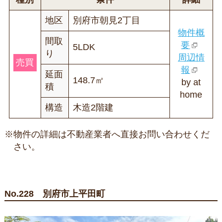
地区
別府市朝見2丁目
物件概
間取
要
5LDK
り
周辺情
売買
報
延面
148.7㎡
by at
積
home
構造
木造2階建
※物件の詳細は不動産業者へ直接お問い合わせくだ
さい。
No.228 別府市上平田町