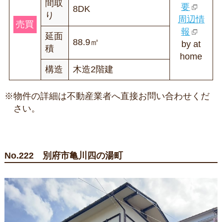
間取
要
8DK
り
周辺情
売買
報
延面
88.9㎡
by at
積
home
構造
木造2階建
※物件の詳細は不動産業者へ直接お問い合わせくだ
さい。
No.222 別府市亀川四の湯町