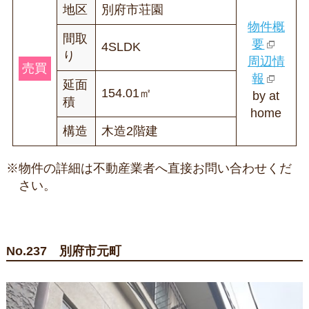
地区
別府市荘園
物件概
間取
要
4SLDK
り
周辺情
売買
報
延面
154.01㎡
by at
積
home
構造
木造2階建
※物件の詳細は不動産業者へ直接お問い合わせくだ
さい。
No.237 別府市元町