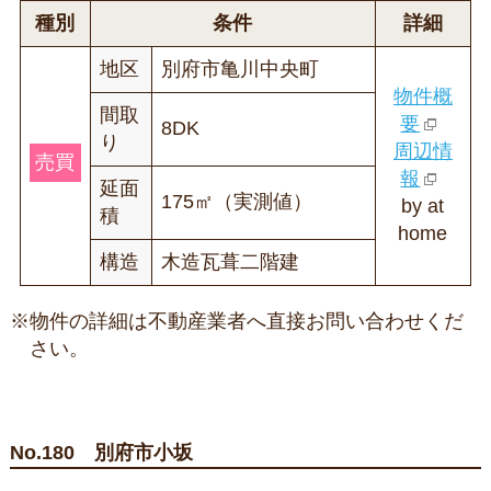
種別
条件
詳細
地区
別府市亀川中央町
物件概
間取
要
8DK
り
周辺情
売買
報
延面
175㎡（実測値）
by at
積
home
構造
木造瓦葺二階建
※物件の詳細は不動産業者へ直接お問い合わせくだ
さい。
No.180 別府市小坂