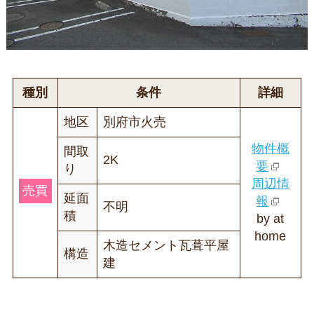
種別
条件
詳細
地区
別府市火売
物件概
間取
2K
要
り
周辺情
売買
延面
報
不明
積
by at
home
木造セメント瓦葺平屋
構造
建