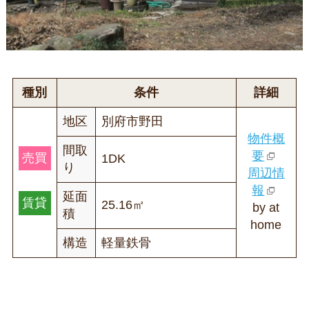
種別
条件
詳細
地区
別府市野田
物件概
間取
要
売買
1DK
り
周辺情
報
延面
賃貸
25.16㎡
by at
積
home
構造
軽量鉄骨