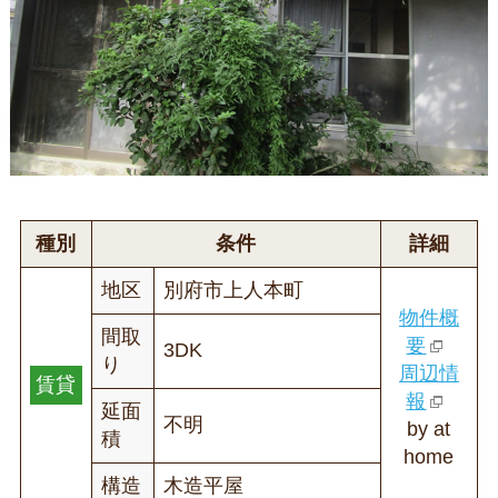
種別
条件
詳細
地区
別府市上人本町
物件概
間取
要
3DK
り
周辺情
賃貸
報
延面
不明
by at
積
home
構造
木造平屋