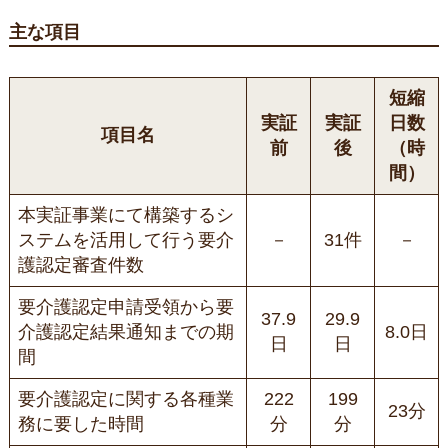
主な項目
短縮
実証
実証
日数
項目名
前
後
（時
間）
本実証事業にて構築するシ
ステムを活用して行う要介
－
31件
－
護認定審査件数
要介護認定申請受領から要
37.9
29.9
介護認定結果通知までの期
8.0日
日
日
間
要介護認定に関する各種業
222
199
23分
務に要した時間
分
分