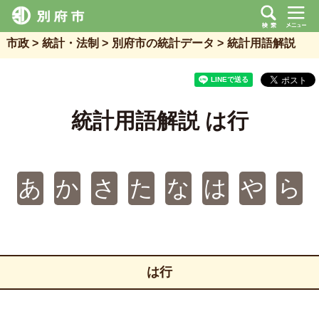
市政
統計・法制
別府市の統計データ
統計用語解説
統計用語解説 は行
あ
か
さ
た
な
は
や
ら
は行