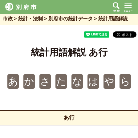
市政
統計・法制
別府市の統計データ
統計用語解説
統計用語解説 あ行
あ
か
さ
た
な
は
や
ら
あ行