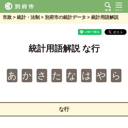
市政
統計・法制
別府市の統計データ
統計用語解説
統計用語解説 な行
あ
か
さ
た
な
は
や
ら
な行