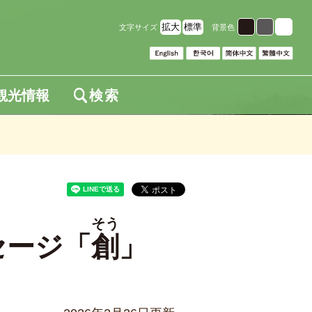
拡大
標準
文字サイズ
背景色
観光情報
検索
そう
セージ「
創
」