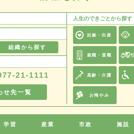
人生のできごとから探す
妊娠・出産
組織から探す
就職・退職
977-21-1111
高齢・介護
わせ先一覧
お悔やみ
学習
産業
市政
施設