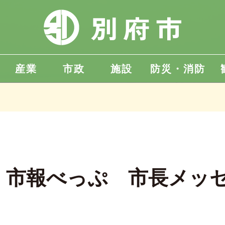
産業
市政
施設
防災・消防
 市報べっぷ 市長メッ