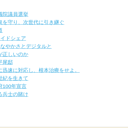
衆議院議員選挙
温泉を守り、次世代に引き継ぐ
道
 ライドシェア
 しなやかさとデジタルと
何が正しいのか
平尾邸
 今に迅速に対応し、根本治療をせよ。
半世紀を生きて
府100年宣言
ある兵士の賭け