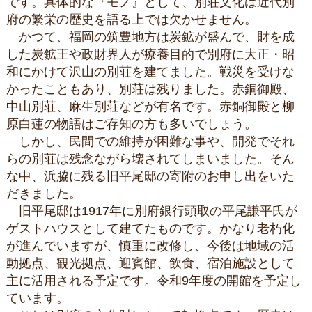
です。具体的な『モノ』として、別荘文化は近代別
府の繁栄の歴史を語る上では欠かせません。
かつて、福岡の筑豊地方は炭鉱が盛んで、財を成
した炭鉱王や政財界人が療養目的で別府に大正・昭
和にかけて沢山の別荘を建てました。戦災を受けな
かったこともあり、別荘は残りました。赤銅御殿、
中山別荘、麻生別荘などが有名です。赤銅御殿と柳
原白蓮の物語はご存知の方も多いでしょう。
しかし、民間での維持が困難な事や、開発でそれ
らの別荘は残念ながら壊されてしまいました。そん
な中、浜脇に残る旧平尾邸の寄附のお申し出をいた
だきました。
旧平尾邸は1917年に別府銀行頭取の平尾謙平氏が
ゲストハウスとして建てたものです。かなり老朽化
が進んでいますが、慎重に改修し、今後は地域の活
動拠点、観光拠点、迎賓館、飲食、宿泊施設として
主に活用される予定です。令和9年度の開館を予定し
ています。