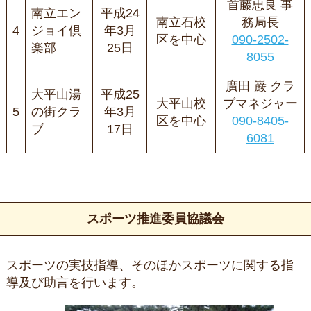
首藤忠良 事
南立エン
平成24
南立石校
務局長
4
ジョイ倶
年3月
区を中心
090-2502-
楽部
25日
8055
廣田 巌 クラ
大平山湯
平成25
大平山校
ブマネジャー
5
の街クラ
年3月
区を中心
090-8405-
ブ
17日
6081
スポーツ推進委員協議会
スポーツの実技指導、そのほかスポーツに関する指
導及び助言を行います。