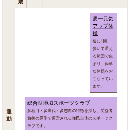
歳
週一元気
アップ体
操
週に1回、
歩いて通え
る範囲で集
まり、簡単
な体操をお
こなってい
ます。
総合型地域スポーツクラブ
多種目・多世代・多志向の特徴を持ち、受益者
運
負担の原則で運営される住民主体のスポーツク
動
ラブです。