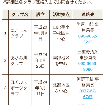
※詳細は各クラブ連絡先までお問合せください。
クラブ名
設立
活動拠点
連絡先
岩尾一郎 事
平成20
山の手小
にこしん
務局長
1
年3月9
学校区を
クラブ
090-9652-
日
中心
2222
三重野治久
平成24
あさみ川
南部地区
事務局長
2
年2月
クラブ
を中心
090-9659-
26日
9080
河野正勝 事
ほくぶス
平成24
北部地区
務局長
3
ポーツク
年3月
を中心
0977-67-
ラブ
11日
6767