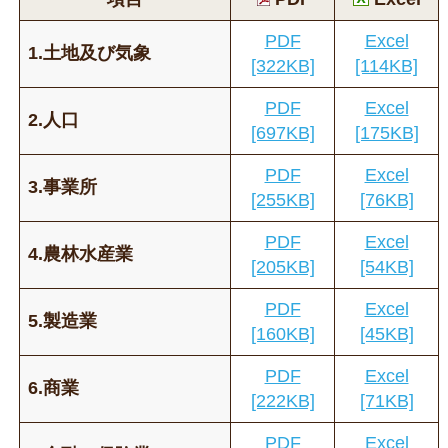
PDF
Excel
1.土地及び気象
[322KB]
[114KB]
PDF
Excel
2.人口
[697KB]
[175KB]
PDF
Excel
3.事業所
[255KB]
[76KB]
PDF
Excel
4.農林水産業
[205KB]
[54KB]
PDF
Excel
5.製造業
[160KB]
[45KB]
PDF
Excel
6.商業
[222KB]
[71KB]
PDF
Excel