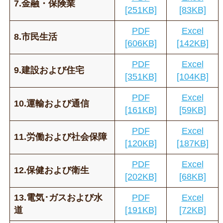
7.金融・保険業
[251KB]
[83KB]
PDF
Excel
8.市民生活
[606KB]
[142KB]
PDF
Excel
9.建設および住宅
[351KB]
[104KB]
PDF
Excel
10.運輸および通信
[161KB]
[59KB]
PDF
Excel
11.労働および社会保障
[120KB]
[187KB]
PDF
Excel
12.保健および衛生
[202KB]
[68KB]
13.電気･ガスおよび水
PDF
Excel
道
[191KB]
[72KB]