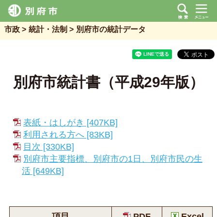
市政
統計・法制
別府市の統計データ
別府市統計書（平成29年版）
表紙・はしがき [407KB]
利用される方へ [83KB]
目次 [330KB]
別府市主要指標、別府市の1日、別府市民の生
活 [649KB]
項目
PDF
Excel