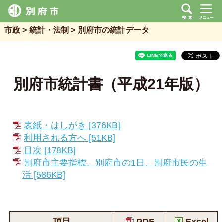
市政
統計・法制
別府市の統計データ
別府市統計書（平成21年版）
表紙・はしがき [376KB]
利用される方へ [51KB]
目次 [178KB]
別府市主要指標、別府市の1日、別府市民の生
活 [586KB]
項目
PDF
Excel