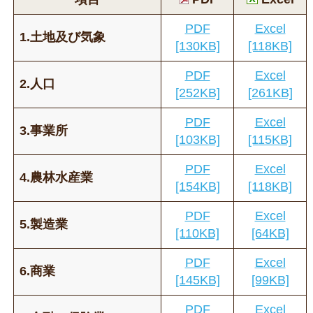
PDF
Excel
1.土地及び気象
[130KB]
[118KB]
PDF
Excel
2.人口
[252KB]
[261KB]
PDF
Excel
3.事業所
[103KB]
[115KB]
PDF
Excel
4.農林水産業
[154KB]
[118KB]
PDF
Excel
5.製造業
[110KB]
[64KB]
PDF
Excel
6.商業
[145KB]
[99KB]
PDF
Excel