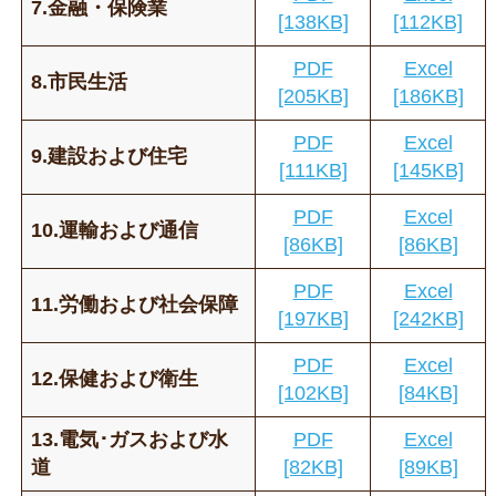
7.金融・保険業
[138KB]
[112KB]
PDF
Excel
8.市民生活
[205KB]
[186KB]
PDF
Excel
9.建設および住宅
[111KB]
[145KB]
PDF
Excel
10.運輸および通信
[86KB]
[86KB]
PDF
Excel
11.労働および社会保障
[197KB]
[242KB]
PDF
Excel
12.保健および衛生
[102KB]
[84KB]
13.電気･ガスおよび水
PDF
Excel
道
[82KB]
[89KB]