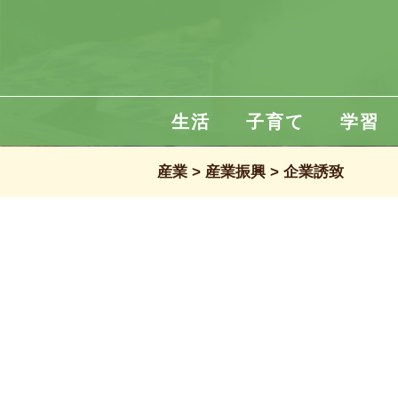
生活
子育て
学習
産業
産業振興
企業誘致