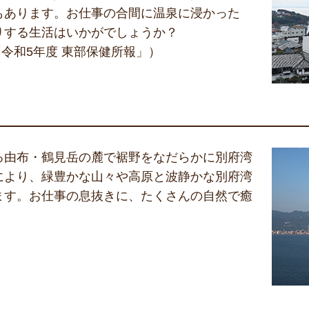
もあります。お仕事の合間に温泉に浸かった
りする生活はいかがでしょうか？
「令和5年度 東部保健所報」）
る由布・鶴見岳の麓で裾野をなだらかに別府湾
により、緑豊かな山々や高原と波静かな別府湾
ます。お仕事の息抜きに、たくさんの自然で癒