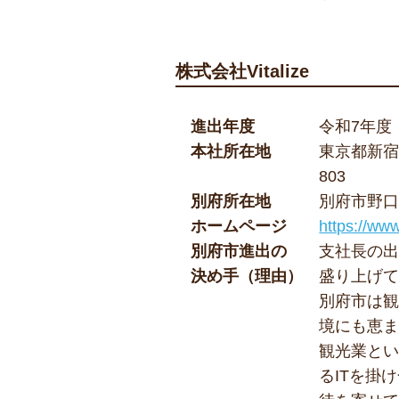
株式会社Vitalize
進出年度
令和7年度
本社所在地
東京都新宿
803
別府所在地
別府市野口元
ホームページ
https://www.
別府市進出の
支社長の
決め手（理由）
盛り上げ
別府市は
境にも恵
観光業と
るITを掛