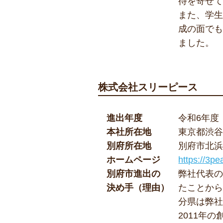
待を寄せ
また、学
成の面で
ました。
株式会社スリーピース
進出年度
令和6年度
本社所在地
東京都渋谷区
別府所在地
別府市北浜2
ホームページ
https://3pe
別府市進出の
弊社代表
決め手（理由）
たことか
分県は弊
2011年