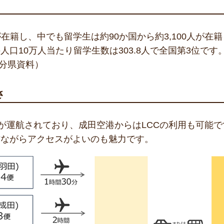
生が在籍し、中でも留学生は約90か国から約3,100人が
口10万人当たり留学生数は303.8人で全国第3位です
大分県資料）
さ
便が運航されており、成田空港からはLCCの利用も可能
方ながらアクセスがよいのも魅力です。