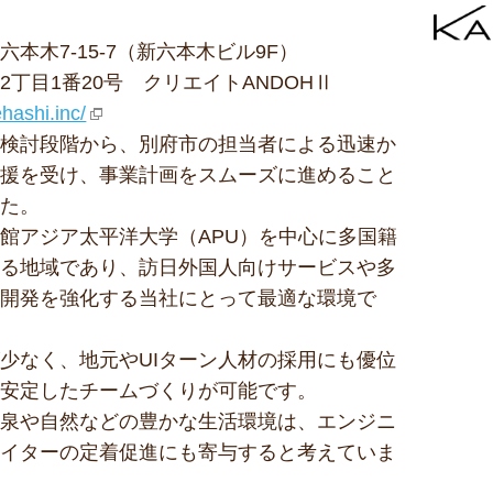
六本木7-15-7（新六本木ビル9F）
2丁目1番20号 クリエイトANDOHⅡ
ehashi.inc/
の検討段階から、別府市の担当者による迅速か
支援を受け、事業計画をスムーズに進めること
した。
館アジア太平洋大学（APU）を中心に多国籍
まる地域であり、訪日外国人向けサービスや多
リ開発を強化する当社にとって最適な環境で
少なく、地元やUIターン人材の採用にも優位
、安定したチームづくりが可能です。
温泉や自然などの豊かな生活環境は、エンジニ
エイターの定着促進にも寄与すると考えていま