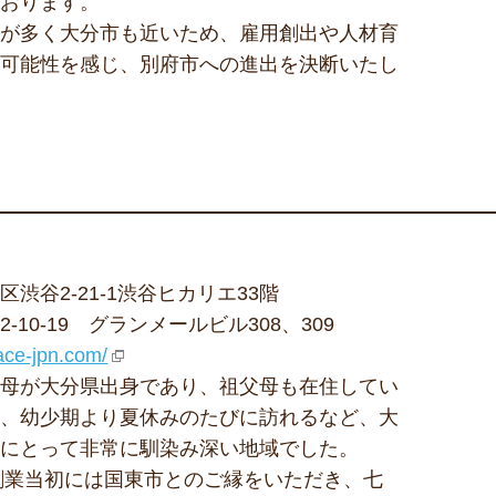
ております。
生が多く大分市も近いため、雇用創出や人材育
も可能性を感じ、別府市への進出を決断いたし
渋谷2-21-1渋谷ヒカリエ33階
-10-19 グランメールビル308、309
ace-jpn.com/
の母が大分県出身であり、祖父母も在住してい
ら、幼少期より夏休みのたびに訪れるなど、大
社にとって非常に馴染み深い地域でした。
の創業当初には国東市とのご縁をいただき、七