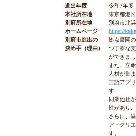
進出年度
令和7年度
本社所在地
東京都港区
別府所在地
別府市北浜
ホームページ
https://kak
別府市進出の
拠点展開
決め手（理由）
つ丁寧な
ができま
また、立命
人材が集
言語アプ
す。
同業他社が
性があり
さらに、
ア・クリ
す。