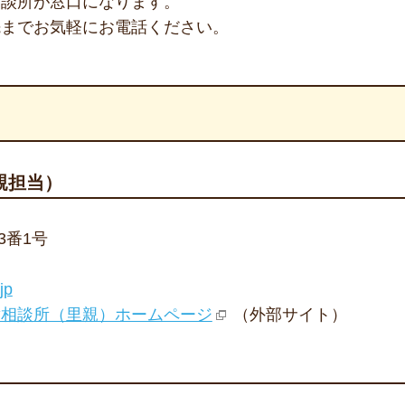
相談所が窓口になります。
先までお気軽にお電話ください。
親担当）
3番1号
jp
童相談所（里親）ホームページ
（外部サイト）