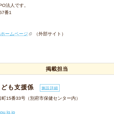
PO法人です。
67番1
dsホームページ
（外部サイト）
掲載担当
こども支援係
施設詳細
西野口町15番33号（別府市保健センター内）
pu.lg.jp