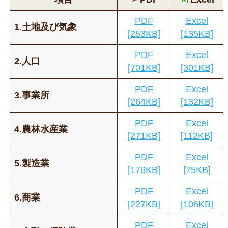
PDF
Excel
1.土地及び気象
[253KB]
[135KB]
PDF
Excel
2.人口
[701KB]
[301KB]
PDF
Excel
3.事業所
[264KB]
[132KB]
PDF
Excel
4.農林水産業
[271KB]
[112KB]
PDF
Excel
5.製造業
[176KB]
[75KB]
PDF
Excel
6.商業
[227KB]
[106KB]
PDF
Excel