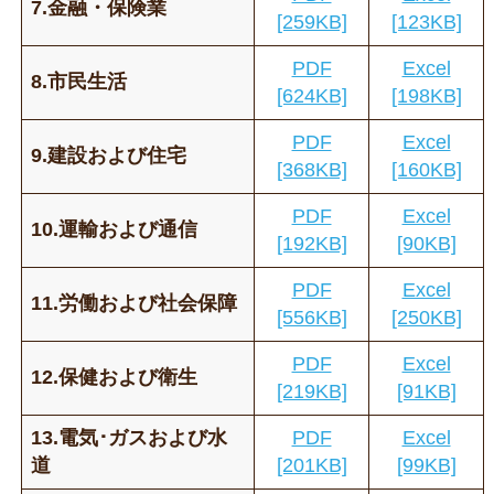
7.金融・保険業
[259KB]
[123KB]
PDF
Excel
8.市民生活
[624KB]
[198KB]
PDF
Excel
9.建設および住宅
[368KB]
[160KB]
PDF
Excel
10.運輸および通信
[192KB]
[90KB]
PDF
Excel
11.労働および社会保障
[556KB]
[250KB]
PDF
Excel
12.保健および衛生
[219KB]
[91KB]
13.電気･ガスおよび水
PDF
Excel
道
[201KB]
[99KB]