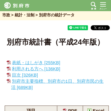
市政
統計・法制
別府市の統計データ
別府市統計書（平成24年版）
表紙・はしがき [255KB]
利用される方へ [136KB]
目次 [326KB]
別府市主要指標、別府市の1日、別府市民の生
活 [689KB]
項目
PDF
Excel