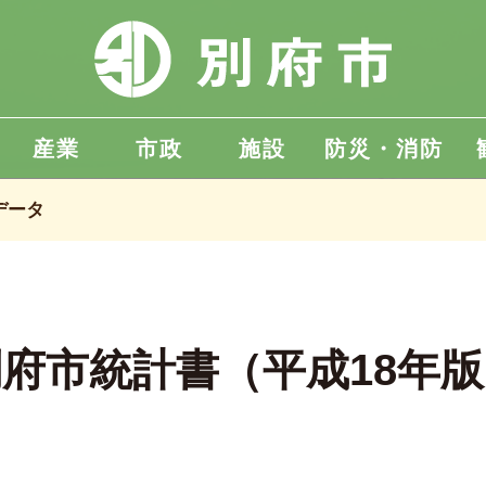
産業
市政
施設
防災・消防
データ
府市統計書（平成18年