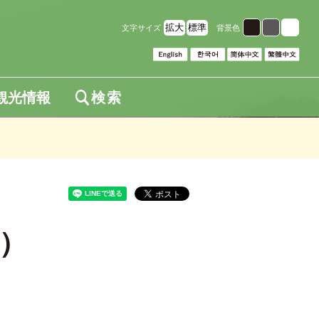
拡大
標準
文字サイズ
背景色
観光情報
検索
版）