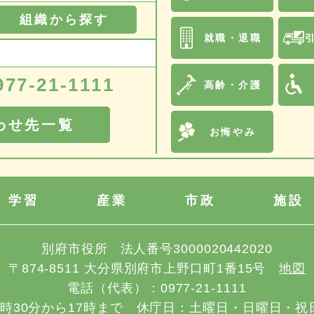
組織から探す
就職・退職
977-21-1111
高齢・介護
わせ先一覧
お悔やみ
学習
産業
市政
施設
別府市役所
法人番号3000020442020
〒874-8511
大分県別府市上野口町1番15号
地図
電話（代表）：
0977-21-1111
8時30分から17時まで
休庁日：土曜日・日曜日・祝