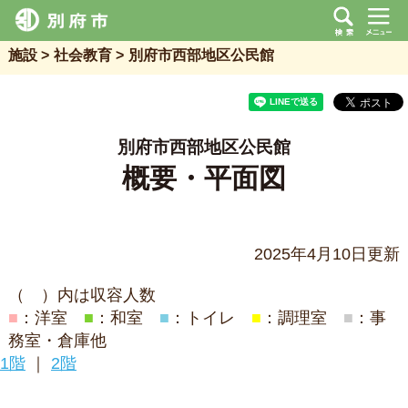
施設
社会教育
別府市西部地区公民館
別府市西部地区公民館
概要・平面図
2025年4月10日更新
（ ）内は収容人数
■
：洋室
■
：和室
■
：トイレ
■
：調理室
■
：事
務室・倉庫他
1階
｜
2階