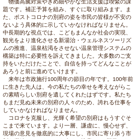
物価高騰対策やきめ細やかな生活支援は喫緊の課
題です。補正予算を組み、すぐに取り組みます。ま
た、ポストコロナの別府の姿を市民の皆様が不安の
ないよう具体的に示していかなければなりません。
中長期的な視点では、こどもまんなか社会の実現、
観光をより進化させる新湯治・ウェルネスツーリズ
ムの推進、温泉枯渇をさせない温泉管理システムの
構築は特に必要性を訴えてきました。大多数のご支
持をいただけたことで、自信を持ってどんなことが
あろうと前に進めていけます。
来年は市政施行100周年の節目の年です。100年前
に生きた先人は、今の私たちの幸せを考えながらこ
の素晴らしい別府を遺してくれたはずです。私たち
もまだ見ぬ未来の別府の人々のため、誇れる仕事を
していかなければなりません。
コロナを克服し、光輝く希望の別府はもうすぐそ
こまで来ています。より一層、謙虚に、慢心せず、
現場の意見を徹底的に大事にし、市民に寄り添う市