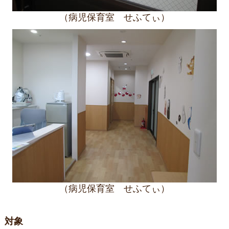
（病児保育室 せふてぃ）
（病児保育室 せふてぃ）
対象