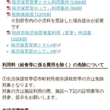
病児保育室青とそら利用案内 [130KB]
病児保育室せふてぃ利用案内 [6MB]
医師連絡票 [137KB]
※別府市内の小児科を受診した場合提出が必要
です
別府市病児保育事業利用（変更）申請書
[102KB]
病児保育室青とそらHP
病児保育室せふてぃHP
利用料（給食等に係る費用を除く）の免除について
①生活保護世帯②市町村民税非課税世帯の方は免除
対象となります。
対象の方は施設利用の際、施設へ下記の証明書等の
持参、提示をお願いします。