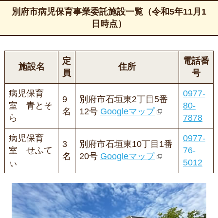
別府市病児保育事業委託施設一覧（令和5年11月1
日時点）
定
電話番
施設名
住所
員
号
病児保育
0977-
9
別府市石垣東2丁目5番
室 青とそ
80-
名
12号
Googleマップ
ら
7878
病児保育
0977-
3
別府市石垣東10丁目1番
室 せふて
76-
名
20号
Googleマップ
ぃ
5012