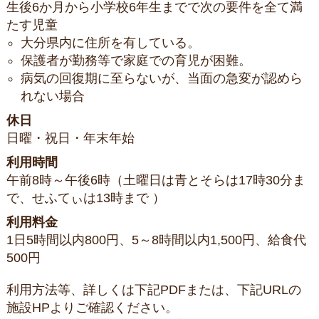
生後6か月から小学校6年生までで次の要件を全て満
たす児童
大分県内に住所を有している。
保護者が勤務等で家庭での育児が困難。
病気の回復期に至らないが、当面の急変が認めら
れない場合
休日
日曜・祝日・年末年始
利用時間
午前8時～午後6時（土曜日は青とそらは17時30分ま
で、せふてぃは13時まで ）
利用料金
1日5時間以内800円、5～8時間以内1,500円、給食代
500円
利用方法等、詳しくは下記PDFまたは、下記URLの
施設HPよりご確認ください。