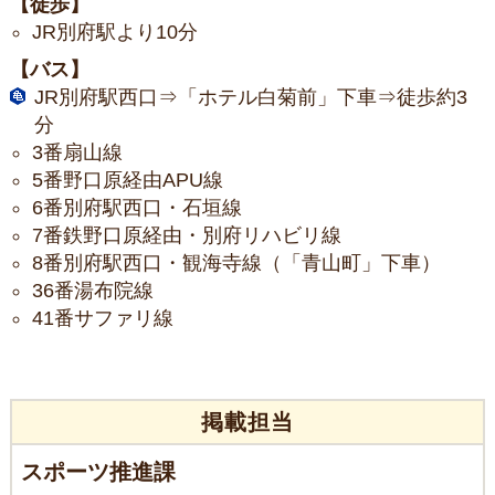
【徒歩】
JR別府駅より10分
【バス】
JR別府駅西口⇒「ホテル白菊前」下車⇒徒歩約3
分
3番扇山線
5番野口原経由APU線
6番別府駅西口・石垣線
7番鉄野口原経由・別府リハビリ線
8番別府駅西口・観海寺線（「青山町」下車）
36番湯布院線
41番サファリ線
掲載担当
スポーツ推進課