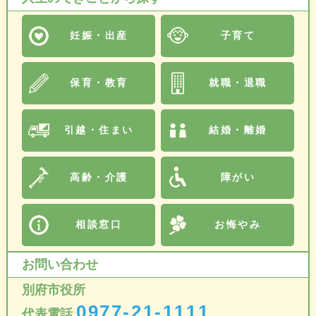
妊娠・出産
子育て
保育・教育
就職・退職
引越・住まい
結婚・離婚
高齢・介護
障がい
相談窓口
お悔やみ
お問い合わせ
別府市役所
0977-21-1111
代表電話