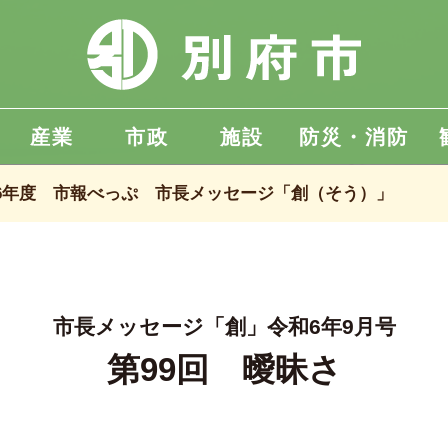
産業
市政
施設
防災・消防
6年度 市報べっぷ 市長メッセージ「創（そう）」
市長メッセージ「創」令和6年9月号
第99回 曖昧さ