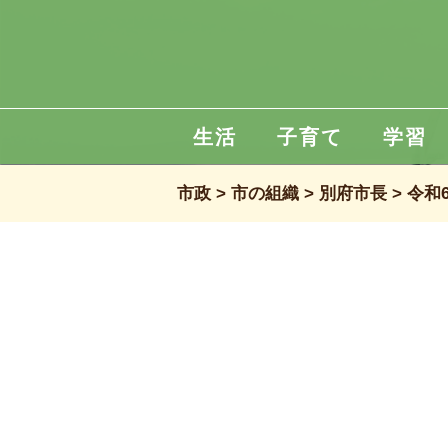
生活
子育て
学習
市政
市の組織
別府市長
令和