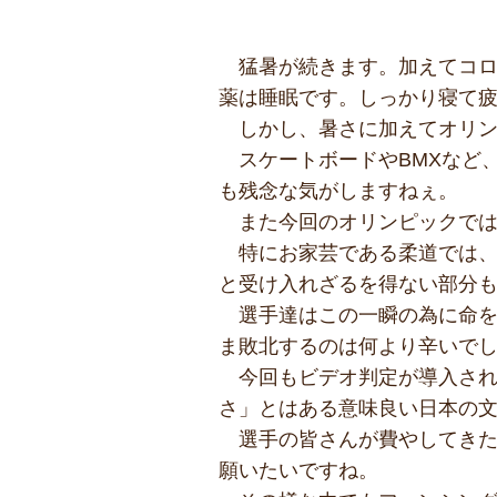
猛暑が続きます。加えてコ
薬は睡眠です。しっかり寝て
しかし、暑さに加えてオリ
スケートボードやBMXなど
も残念な気がしますねぇ。
また今回のオリンピックで
特にお家芸である柔道では、
と受け入れざるを得ない部分
選手達はこの一瞬の為に命
ま敗北するのは何より辛いで
今回もビデオ判定が導入さ
さ」とはある意味良い日本の
選手の皆さんが費やしてき
願いたいですね。