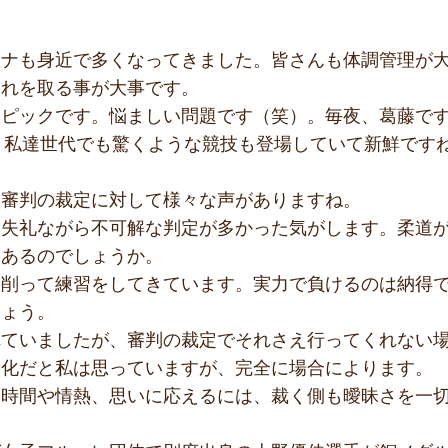
ロナも身近で多くなってきました。皆さんも体調管理が
疲れを取る事が大事です。
ンピックです。悩ましい問題です（笑）。毎夜、葛藤で
、私達世代でも驚くような競技も登場していて新鮮です
は審判の裁定に対して様々な声がありますね。
失礼ながら不可解な判定が多かった気がします。柔道が
もあるのでしょうか。
を削って練習をしてきています。実力で負けるのは納得
しょう。
れていましたが、審判の裁定でそれさえ行ってくれない
文化だと私は思っていますが、完全に場合によります。
た時間や情熱、思いに応えるには、裁く側も曖昧さを一