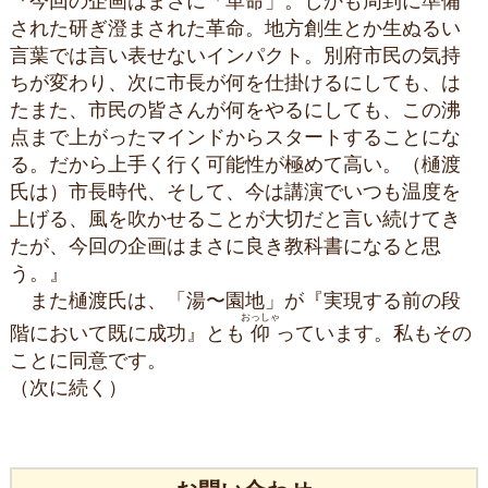
『今回の企画はまさに「革命」。しかも周到に準備
された研ぎ澄まされた革命。地方創生とか生ぬるい
言葉では言い表せないインパクト。別府市民の気持
ちが変わり、次に市長が何を仕掛けるにしても、は
たまた、市民の皆さんが何をやるにしても、この沸
点まで上がったマインドからスタートすることにな
る。だから上手く行く可能性が極めて高い。（樋渡
氏は）市長時代、そして、今は講演でいつも温度を
上げる、風を吹かせることが大切だと言い続けてき
たが、今回の企画はまさに良き教科書になると思
う。』
また樋渡氏は、「湯〜園地」が『実現する前の段
おっしゃ
階において既に成功』とも
仰
っています。私もその
ことに同意です。
（次に続く）