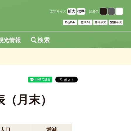
拡大
標準
文字サイズ
背景色
観光情報
検索
表（月末）
人口
増減