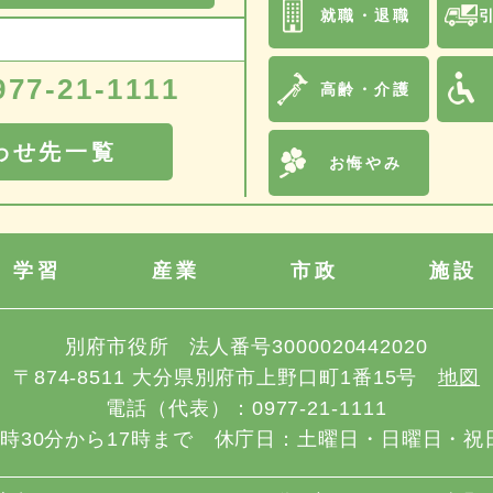
就職・退職
977-21-1111
高齢・介護
わせ先一覧
お悔やみ
学習
産業
市政
施設
別府市役所
法人番号3000020442020
〒874-8511
大分県別府市上野口町1番15号
地図
電話（代表）：
0977-21-1111
8時30分から17時まで
休庁日：土曜日・日曜日・祝