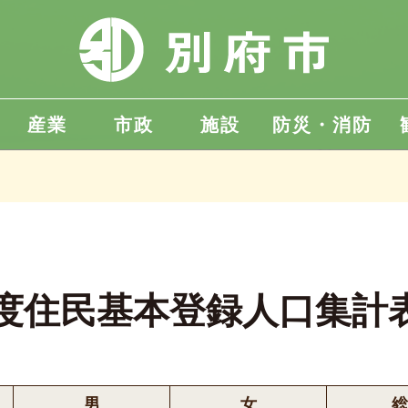
産業
市政
施設
防災・消防
年度住民基本登録人口集計
男
女
総