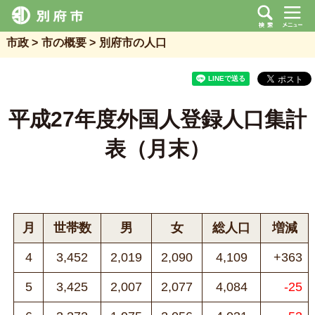
市政
市の概要
別府市の人口
平成27年度外国人登録人口集計
表（月末）
月
世帯数
男
女
総人口
増減
4
3,452
2,019
2,090
4,109
+363
5
3,425
2,007
2,077
4,084
-25