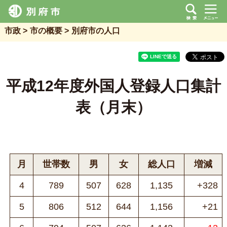
市政
市の概要
別府市の人口
平成12年度外国人登録人口集計
表（月末）
月
世帯数
男
女
総人口
増減
4
789
507
628
1,135
+328
5
806
512
644
1,156
+21