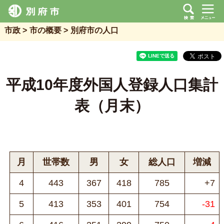
市政
市の概要
別府市の人口
平成10年度外国人登録人口集計
表（月末）
月
世帯数
男
女
総人口
増減
4
443
367
418
785
+7
5
413
353
401
754
-31