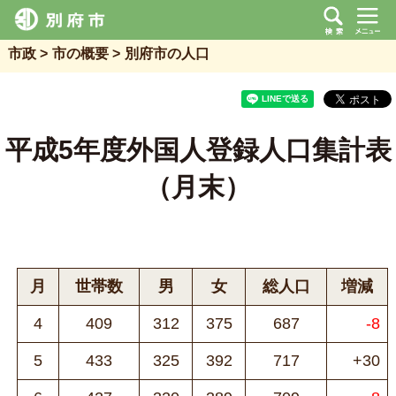
市政
市の概要
別府市の人口
平成5年度外国人登録人口集計表
（月末）
月
世帯数
男
女
総人口
増減
4
409
312
375
687
-8
5
433
325
392
717
+30