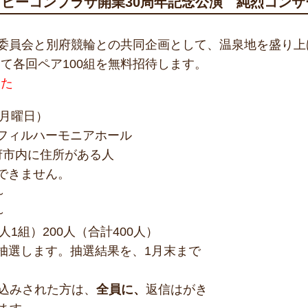
 ビーコンプラザ開業30周年記念公演 純烈コンサー
行委員会と別府競輪との共同企画として、温泉地を盛り
て各回ペア100組を無料招待します。
した
（月曜日）
フィルハーモニアホール
府市内に住所がある人
できません。
～
～
人1組）200人（合計400人）
抽選します。抽選結果を、1月末まで
込みされた方は、
全員に、
返信はがき