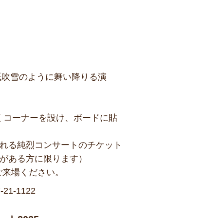
紙吹雪のように舞い降りる演
くコーナーを設け、ボードに貼
される純烈コンサートのチケット
所がある方に限ります）
ご来場ください。
-21-1122