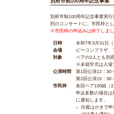
別府市制100周年記念事業
別府市制100周年記念事業実
烈のコンサートに、市民枠とし
※市民枠の申込みは終了しま
日時
令和7年3月31日
会場
ビーコンプラザ 
対象
ペアの2人とも別
※未就学児は入場
公演時間
第1回公演12：30
第2回公演15：30
市民枠
各回ペア100組（2
申込多数の場合は
に通知します。
往復はがきで申