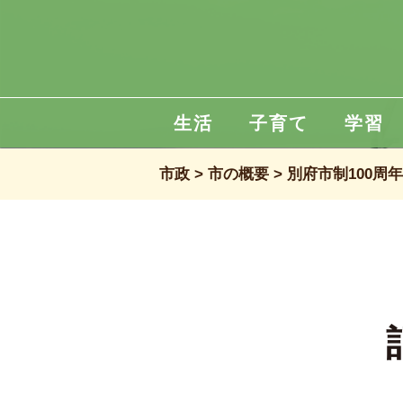
生活
子育て
学習
市政
市の概要
別府市制100周