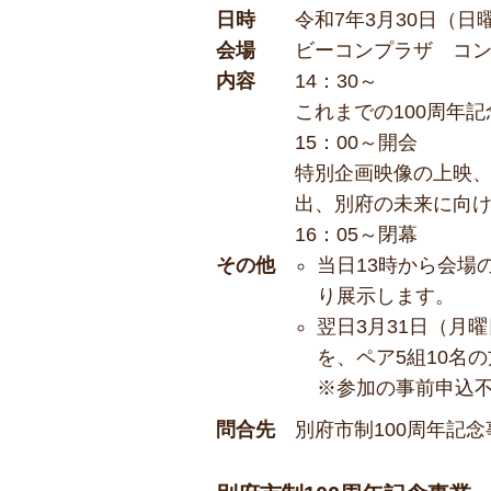
日時
令和7年3月30日（日曜
会場
ビーコンプラザ コン
内容
14：30～
これまでの100周年
15：00～開会
特別企画映像の上映
出、別府の未来に向
16：05～閉幕
その他
当日13時から会場
り展示します。
翌日3月31日（月
を、ペア5組10名
※参加の事前申込
問合先
別府市制100周年記