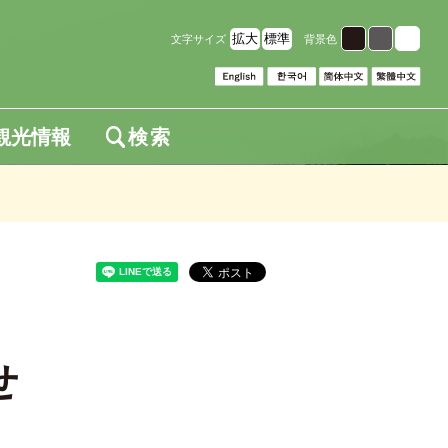
拡大
標準
文字サイズ
背景色
観光情報
検索
せ