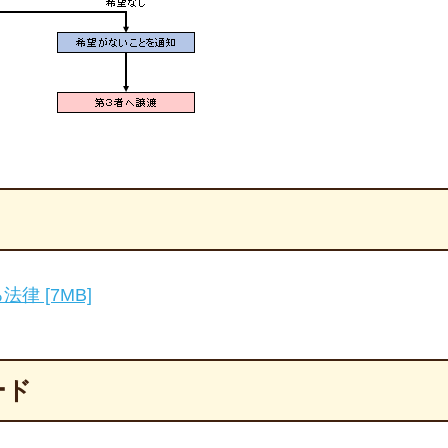
 [7MB]
ード