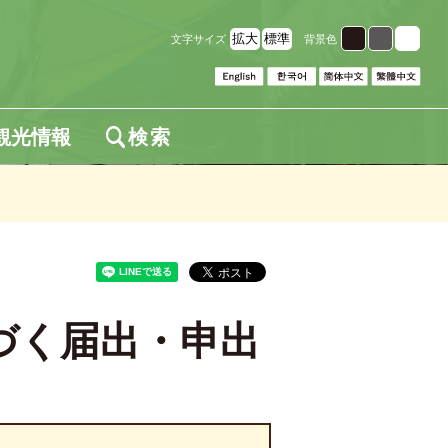
拡大
標準
文字サイズ
背景色
観光情報
検索
づく届出・申出