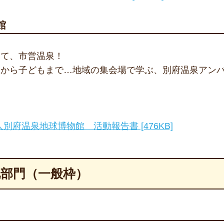
館
って、市営温泉！
りから子どもまで…地域の集会場で学ぶ、別府温泉アン
人別府温泉地球博物館 活動報告書 [476KB]
化部門（一般枠）