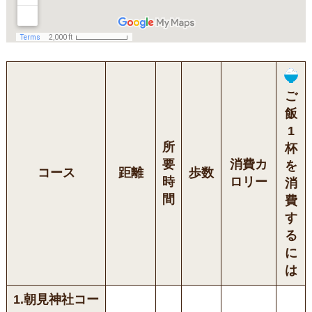
ご
飯
1
所
杯
要
消費カ
を
コース
距離
歩数
時
ロリー
消
間
費
す
る
に
は
1.朝見神社コー