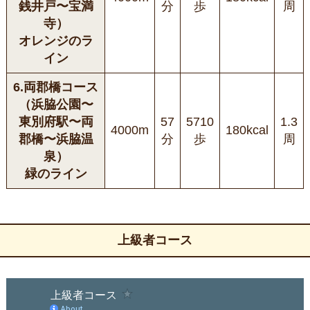
銭井戸〜宝満
分
歩
周
寺）
オレンジのラ
イン
6.両郡橋コース
（浜脇公園〜
東別府駅〜両
57
5710
1.3
4000m
180kcal
郡橋〜浜脇温
分
歩
周
泉）
緑のライン
上級者コース