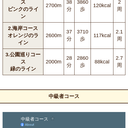
ス
38
3860
2
2700m
120kcal
ピンクのライ
分
歩
周
ン
2.海岸コース
37
3710
2.1
オレンジのラ
2600m
117kcal
分
歩
周
イン
3.公園巡りコー
28
2860
2.7
ス
2000m
88kcal
分
歩
周
緑のライン
中級者コース