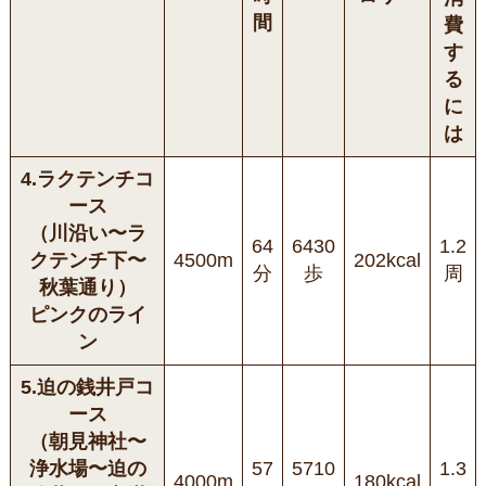
間
費
す
る
に
は
4.ラクテンチコ
ース
（川沿い〜ラ
64
6430
1.2
クテンチ下〜
4500m
202kcal
分
歩
周
秋葉通り）
ピンクのライ
ン
5.迫の銭井戸コ
ース
（朝見神社〜
浄水場〜迫の
57
5710
1.3
4000m
180kcal