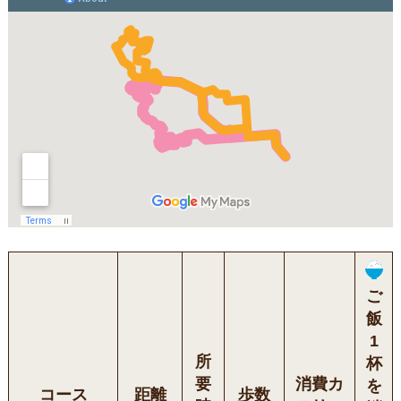
ご
飯
1
所
杯
要
消費カ
を
コース
距離
歩数