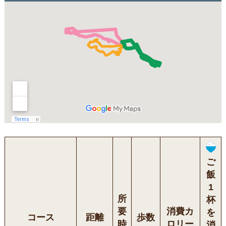
ご
飯
1
所
杯
要
消費カ
を
コース
距離
歩数
時
ロリー
消