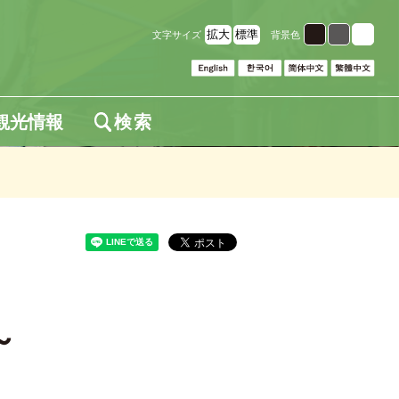
拡大
標準
文字サイズ
背景色
観光情報
検索
～