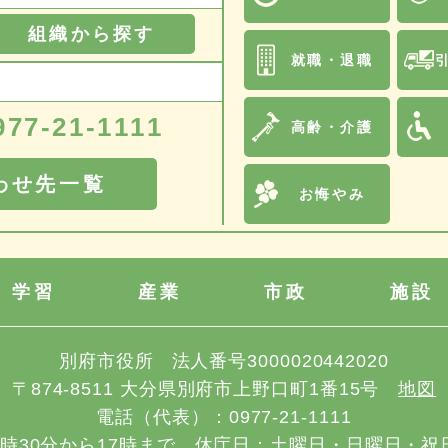
組織から探す
就職・退職
977-21-1111
高齢・介護
わせ先一覧
お悔やみ
学習
産業
市政
施設
別府市役所
法人番号3000020442020
〒874-8511
大分県別府市上野口町1番15号
地図
電話（代表）：
0977-21-1111
8時30分から17時まで
休庁日：土曜日・日曜日・祝