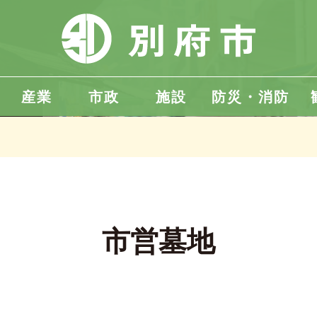
産業
市政
施設
防災・消防
市営墓地