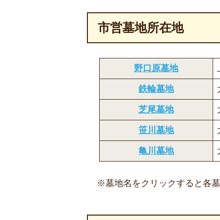
市営墓地所在地
野口原墓地
鉄輪墓地
芝尾墓地
笹川墓地
亀川墓地
※墓地名をクリックすると各