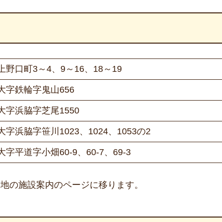
上野口町3～4、9～16、18～19
大字鉄輪字鬼山656
大字浜脇字芝尾1550
大字浜脇字笹川1023、1024、1053の2
大字平道字小畑60‐9、60‐7、69‐3
墓地の施設案内のページに移ります。