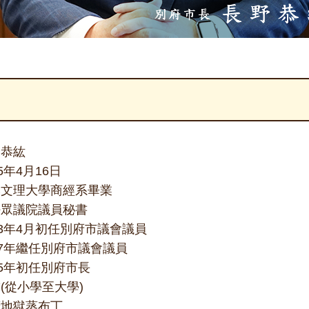
野恭紘
75年4月16日
本文理大學商經系畢業
任眾議院議員秘書
03年4月初任別府市議會議員
07年繼任別府市議會議員
15年初任別府市長
(從小學至大學)
府地獄蒸布丁