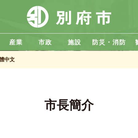
産業
市政
施設
防災・消防
體中文
市長簡介