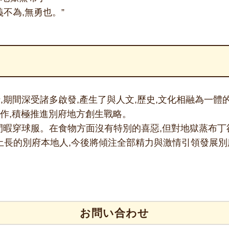
義不為,無勇也。”
,期間深受諸多啟發,產生了與人文,歷史,文化相融為一體
合作,積極推進別府地方創生戰略。
閒暇穿球服。在食物方面沒有特別的喜惡,但對地獄蒸布丁
土長的別府本地人,今後將傾注全部精力與激情引領發展別
お問い合わせ