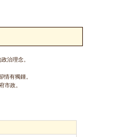
的政治理念。
卻情有獨鍾。
府市政。