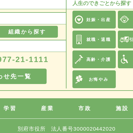
人生のできごとから探す
妊娠・出産
組織から探す
就職・退職
977-21-1111
高齢・介護
わせ先一覧
お悔やみ
学習
産業
市政
施設
別府市役所
法人番号3000020442020