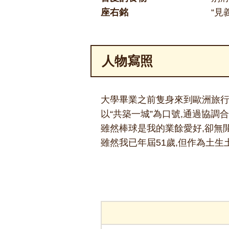
座右銘
“見
人物寫照
大學畢業之前隻身來到歐洲旅行
以“共築一城”為口號,通過協調
雖然棒球是我的業餘愛好,卻無
雖然我已年屆
51
歲,但作為土生