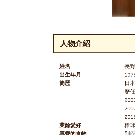
人物介紹
姓名
長
出生年月
19
簡歷
日
歷
20
20
20
業餘愛好
棒球
喜愛的食物
別