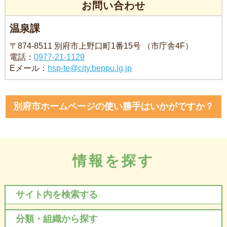
お問い合わせ
温泉課
〒874-8511 別府市上野口町1番15号 （市庁舎4F）
電話：
0977-21-1129
Eメール：
hsp-te@city.beppu.lg.jp
別府市ホームページの使い勝手はいかがですか？
情報を探す
サイト内を検索する
分類・組織から探す