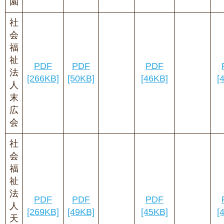
園
社
会
福
祉
PDF
PDF
PDF
法
[266KB]
[50KB]
[46KB]
[
人
末
広
会
社
会
福
祉
法
PDF
PDF
PDF
人
[269KB]
[49KB]
[45KB]
[
天