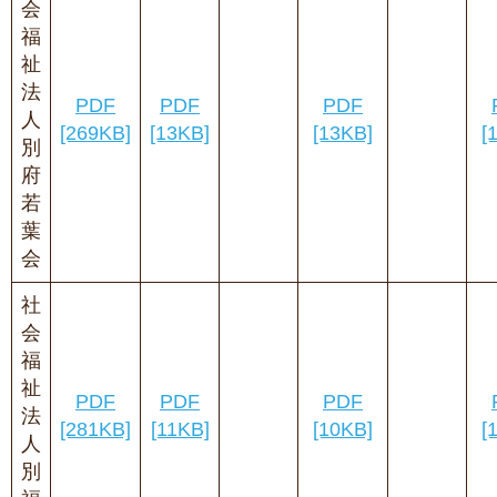
会
福
祉
法
PDF
PDF
PDF
人
[269KB]
[13KB]
[13KB]
[
別
府
若
葉
会
社
会
福
祉
PDF
PDF
PDF
法
[281KB]
[11KB]
[10KB]
[
人
別