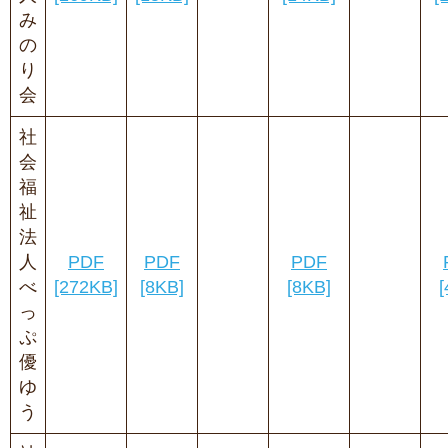
み
の
り
会
社
会
福
祉
法
人
PDF
PDF
PDF
べ
[272KB]
[8KB]
[8KB]
[
っ
ぷ
優
ゆ
う