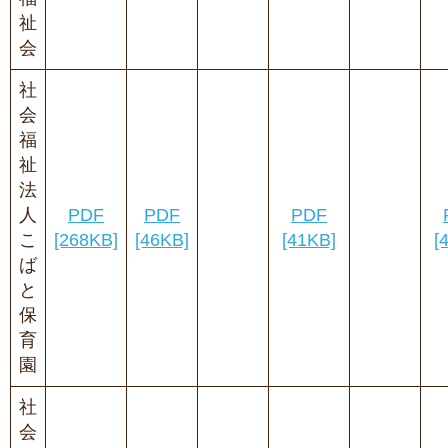
祉
会
社
会
福
祉
法
人
PDF
PDF
PDF
こ
[268KB]
[46KB]
[41KB]
[
ば
と
保
育
園
社
会