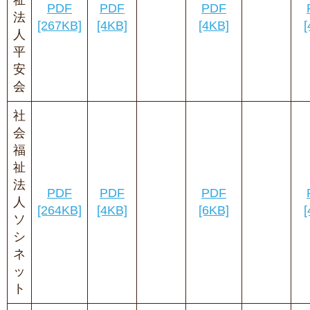
祉
PDF
PDF
PDF
法
[267KB]
[4KB]
[4KB]
[
人
平
安
会
社
会
福
祉
法
PDF
PDF
PDF
人
[264KB]
[4KB]
[6KB]
[
ソ
シ
ネ
ッ
ト