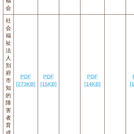
福
会
社
会
福
祉
法
人
別
府
PDF
PDF
PDF
市
[273KB]
[15KB]
[14KB]
[
知
的
障
害
者
育
成