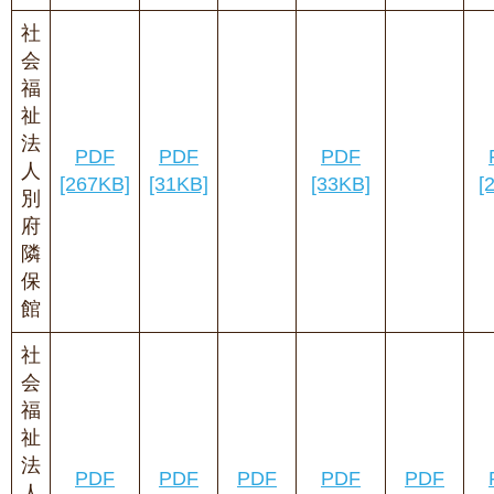
社
会
福
祉
法
PDF
PDF
PDF
人
[267KB]
[31KB]
[33KB]
[
別
府
隣
保
館
社
会
福
祉
法
PDF
PDF
PDF
PDF
PDF
人