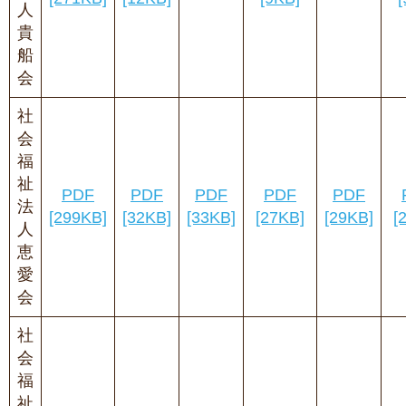
人
貴
船
会
社
会
福
祉
PDF
PDF
PDF
PDF
PDF
法
[299KB]
[32KB]
[33KB]
[27KB]
[29KB]
[
人
恵
愛
会
社
会
福
祉