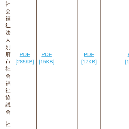
社
会
福
祉
法
人
別
府
PDF
PDF
PDF
市
[285KB]
[15KB]
[17KB]
[
社
会
福
祉
協
議
会
社