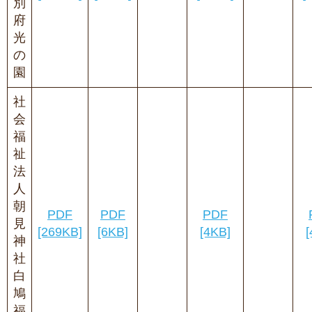
別
府
光
の
園
社
会
福
祉
法
人
朝
PDF
PDF
PDF
見
[269KB]
[6KB]
[4KB]
[
神
社
白
鳩
福