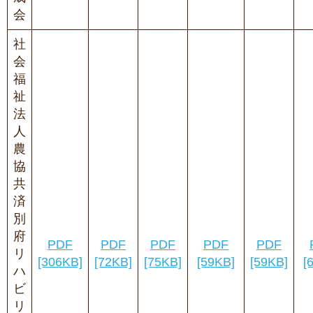
会
社
会
福
祉
法
人
農
協
共
済
別
府
PDF
PDF
PDF
PDF
PDF
リ
[306KB]
[72KB]
[75KB]
[59KB]
[59KB]
[
ハ
ビ
リ