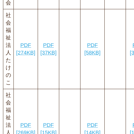
会
社
会
福
祉
法
PDF
PDF
PDF
人
[274KB]
[37KB]
[58KB]
[
た
け
の
こ
社
会
福
祉
法
PDF
PDF
PDF
人
[269KB]
[15KB]
[14KB]
[