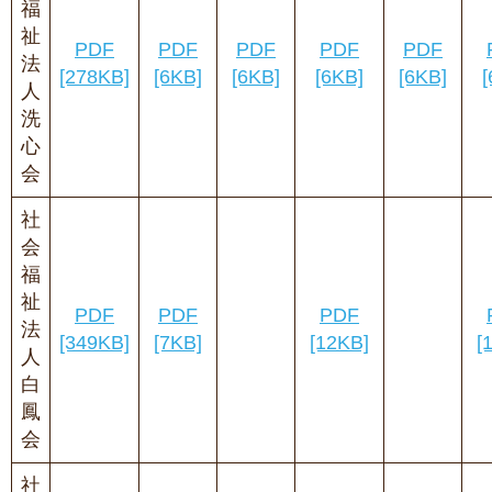
福
祉
PDF
PDF
PDF
PDF
PDF
法
[278KB]
[6KB]
[6KB]
[6KB]
[6KB]
[
人
洗
心
会
社
会
福
祉
PDF
PDF
PDF
法
[349KB]
[7KB]
[12KB]
[
人
白
鳳
会
社