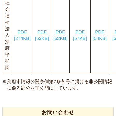
社
会
福
祉
法
PDF
PDF
PDF
PDF
PDF
人
[274KB]
[53KB]
[52KB]
[57KB]
[54KB]
[
別
府
平
和
園
※別府市情報公開条例第7条各号に掲げる非公開情報
に係る部分を非公開にしています。
お問い合わせ