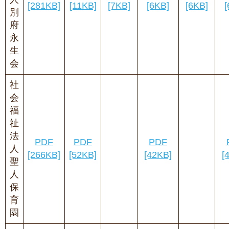
[281KB]
[11KB]
[7KB]
[6KB]
[6KB]
[
別
府
永
生
会
社
会
福
祉
法
PDF
PDF
PDF
人
[266KB]
[52KB]
[42KB]
[
聖
人
保
育
園