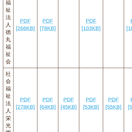
福
祉
法
PDF
PDF
PDF
人
[266KB]
[78KB]
[103KB]
[1
徳
丸
福
祉
会
社
会
福
祉
PDF
PDF
PDF
PDF
PDF
法
[278KB]
[64KB]
[45KB]
[53KB]
[55KB]
[
人
栄
光