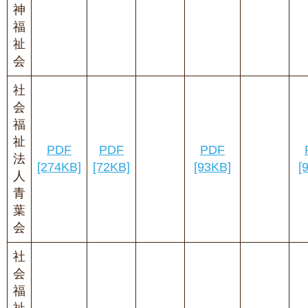
神
福
祉
会
社
会
福
祉
PDF
PDF
PDF
法
[274KB]
[72KB]
[93KB]
[
人
青
葉
会
社
会
福