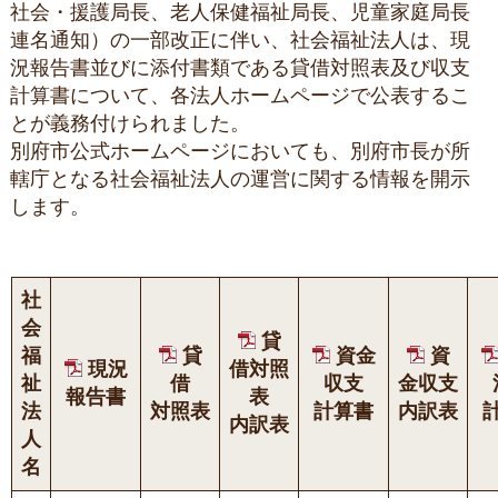
社会・援護局長、老人保健福祉局長、児童家庭局長
連名通知）の一部改正に伴い、社会福祉法人は、現
況報告書並びに添付書類である貸借対照表及び収支
計算書について、各法人ホームページで公表するこ
とが義務付けられました。
別府市公式ホームページにおいても、別府市長が所
轄庁となる社会福祉法人の運営に関する情報を開示
します。
社
会
貸
福
貸
資金
資
現況
借対照
祉
借
収支
金収支
報告書
表
法
対照表
計算書
内訳表
内訳表
人
名