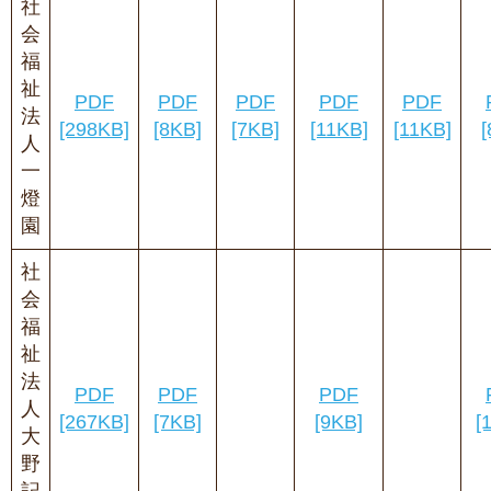
社
会
福
祉
PDF
PDF
PDF
PDF
PDF
法
[298KB]
[8KB]
[7KB]
[11KB]
[11KB]
[
人
一
燈
園
社
会
福
祉
法
PDF
PDF
PDF
人
[267KB]
[7KB]
[9KB]
[
大
野