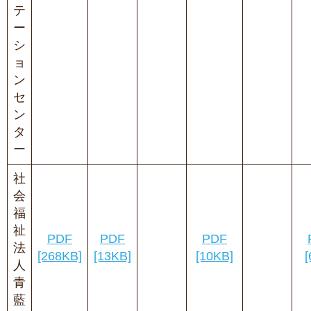
テ
ー
シ
ョ
ン
セ
ン
タ
ー
社
会
福
祉
PDF
PDF
PDF
法
[268KB]
[13KB]
[10KB]
[
人
青
藍