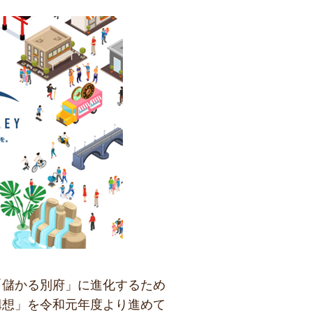
「儲かる別府」に進化するため
構想」を令和元年度より進めて