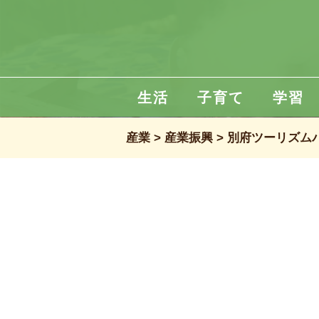
生活
子育て
学習
産業
産業振興
別府ツーリズム