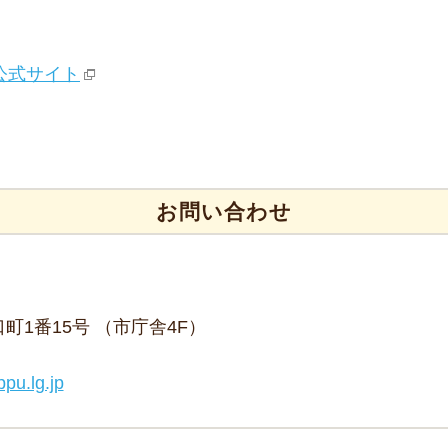
公式サイト
お問い合わせ
野口町1番15号 （市庁舎4F）
ppu.lg.jp