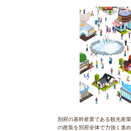
別府の基幹産業である観光産
の政策を別府全体で力強く進